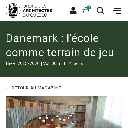
Aller
Aller
Ouvrir
directement
directement
Panier
0
la
à
au
naviga
la
contenu
Espace
Ouvrir
du
recherche
principal
le
membre
site
formulaire
de
recherche
Danemark : l'école
comme terrain de jeu
o
Hiver 2019-2020
|
Vol. 30 n
4
|
Ailleurs
RETOUR AU MAGAZINE