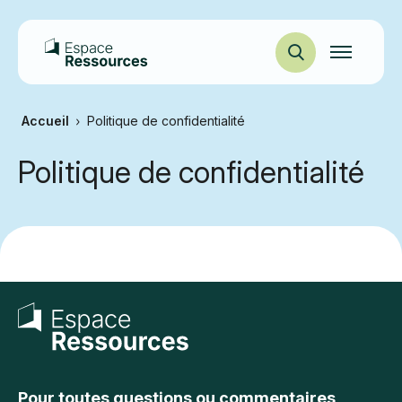
Ouvrir
la
navigation
du
site
Accueil
Politique de confidentialité
Politique de confidentialité
Pour toutes questions ou commentaires