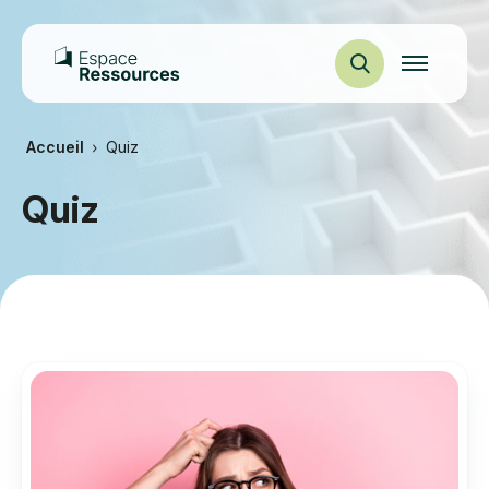
Ouvrir
la
navigation
du
site
Accueil
Quiz
Quiz