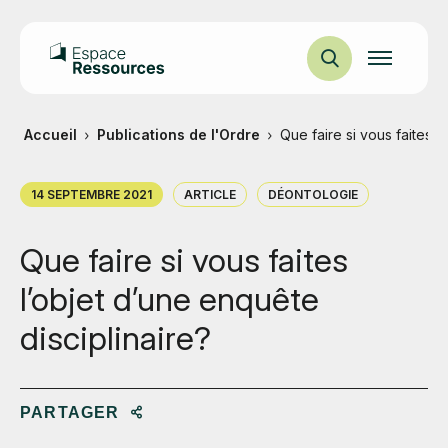
Ouvrir
la
navigation
du
site
Accueil
Publications de l'Ordre
Que faire si vous faites l
DATE
TYPE
CATÉGORIE
14 SEPTEMBRE 2021
ARTICLE
DÉONTOLOGIE
DE
DE
:
PUBLICATION
CONTENU
:
:
Que faire si vous faites
l’objet d’une enquête
disciplinaire?
PARTAGER