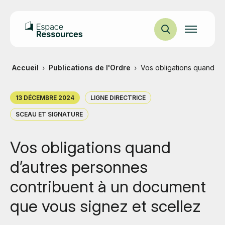
Ouvrir
la
navigation
du
site
Accueil
Publications de l'Ordre
Vos obligations quand d'
DATE
TYPE
13 DÉCEMBRE 2024
LIGNE DIRECTRICE
DE
DE
PUBLICATION
CONTENU
CATÉGORIE
SCEAU ET SIGNATURE
:
:
:
Vos obligations quand
d’autres personnes
contribuent à un document
que vous signez et scellez