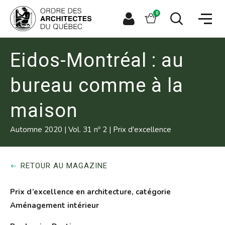
Aller
Aller
Ouvrir
directement
directement
Panier
0
la
à
au
naviga
la
contenu
Espace
Ouvrir
du
recherche
principal
le
membre
site
formulaire
de
Eidos-Montréal : au
recherche
bureau comme à la
maison
o
Automne 2020
|
Vol. 31 n
2
|
Prix d'excellence
RETOUR AU MAGAZINE
Prix d’excellence en architecture, catégorie
Aménagement intérieur