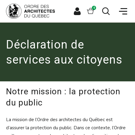
Aller
Aller
Ouvrir
directement
directement
Panier
0
la
à
au
naviga
la
contenu
Espace
Ouvrir
du
recherche
principal
le
membre
site
formulaire
de
recherche
Déclaration de
services aux citoyens
Notre mission : la protection
du public
La mission de l’Ordre des architectes du Québec est
d’assurer la protection du public. Dans ce contexte, l’Ordre