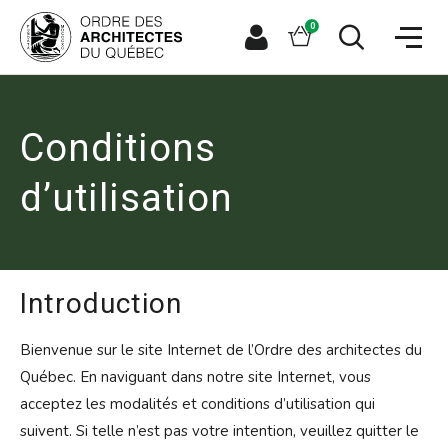
Aller
Aller
Ouvrir
directement
directement
Panier
0
la
à
au
naviga
la
contenu
Espace
Ouvrir
du
recherche
principal
le
membre
site
formulaire
de
recherche
Conditions
d’utilisation
Introduction
Bienvenue sur le site Internet de l’Ordre des architectes du
Québec. En naviguant dans notre site Internet, vous
acceptez les modalités et conditions d’utilisation qui
suivent. Si telle n’est pas votre intention, veuillez quitter le