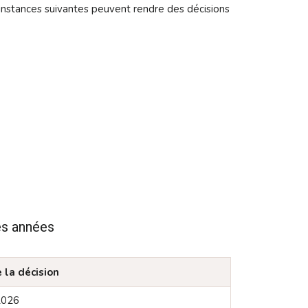
s instances suivantes peuvent rendre des décisions
res années
 la décision
2026