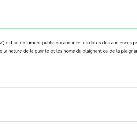
mme AÈVE)
mis.es sur la base d’équivalences
AQ est un document public qui annonce les dates des audiences prévu
e la nature de la plainte et les noms du plaignant ou de la plaignan