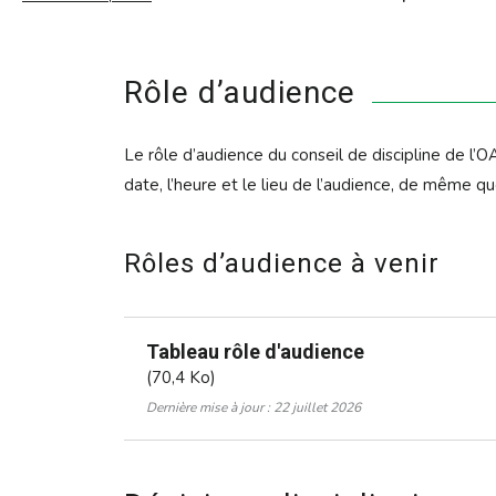
Demande en vertu de l’accord France-Québec
Firmes d’architecture
Demande pour les architectes de l’étranger (progra
Formulaires
Rôle d’audience
Demande de permis d’exercice pour les architectes ad
RÉGLEMENTATION ET DIRECTIVES
Autorisation spéciale pour un projet
Le rôle d’audience du conseil de discipline de l’O
Réinscription au tableau de l’Ordre
Lois et règlements
date, l’heure et le lieu de l’audience, de même qu
Tous les formulaires
Code de déontologie
Rôles d’audience à venir
Directives de l’OAQ
Tableau rôle d'audience
(70,4 Ko)
Dernière mise à jour : 22 juillet 2026