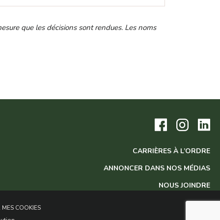
à mesure que les décisions sont rendues. Les noms
Visitez
Visitez
Vis
notre
notre
no
page
page
pa
Facebook.
Instagram
Lin
CARRIÈRES À L’ORDRE
ANNONCER DANS NOS MÉDIAS
NOUS JOINDRE
 MES COOKIES