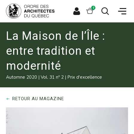
Aller
Aller
Ouvrir
directement
directement
Panier
0
la
à
au
naviga
la
contenu
Espace
Ouvrir
du
recherche
principal
le
membre
site
formulaire
de
La Maison de l’Île :
recherche
entre tradition et
modernité
o
Automne 2020
|
Vol. 31 n
2
|
Prix d'excellence
RETOUR AU MAGAZINE