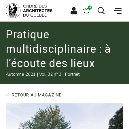
Aller
Aller
Ouvrir
directement
directement
Panier
0
la
à
au
naviga
la
contenu
Espace
Ouvrir
du
recherche
principal
le
membre
site
formulaire
de
Pratique
recherche
multidisciplinaire : à
l’écoute des lieux
o
Automne 2021
|
Vol. 32 n
3
|
Portrait
RETOUR AU MAGAZINE