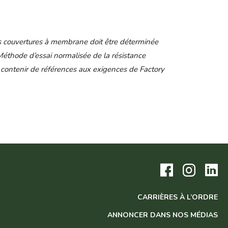
des couvertures à membrane doit être déterminée
hode d’essai normalisée de la résistance
contenir de références aux exigences de Factory
Visitez
Visitez
Vis
notre
notre
no
page
page
pa
Facebook.
Instagram
Lin
CARRIÈRES À L’ORDRE
ANNONCER DANS NOS MÉDIAS