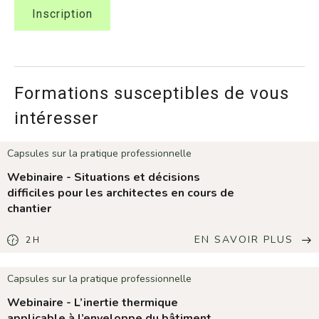
Inscription
Formations susceptibles de vous
intéresser
Capsules sur la pratique professionnelle
Webinaire - Situations et décisions
difficiles pour les architectes en cours de
chantier
EN SAVOIR PLUS
2 H
LA
DURÉE
DE
LA
FORMATION
Capsules sur la pratique professionnelle
EST
DE
Webinaire - L’inertie thermique
2
HEURES.
applicable à l’enveloppe du bâtiment