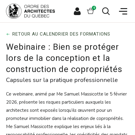
Aller
Aller
Ouvrir
directement
directement
Panier
0
la
à
au
naviga
la
contenu
Espace
Ouvrir
du
recherche
principal
le
membre
site
formulaire
de
RETOUR AU CALENDRIER DES FORMATIONS
recherche
Webinaire : Bien se protéger
lors de la conception et la
construction de copropriétés
Capsules sur la pratique professionnelle
Ce webinaire, animé par Me Samuel Massicotte le 5 février
2026, présente les risques particuliers auxquels les
architectes sont exposés lorsqu’ils œuvrent pour un
promoteur immobilier dans la réalisation de copropriétés.
Me Samuel Massicotte explique les enjeux liés à la
responsabilité professionnelle, les spécificités des mandats