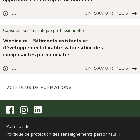
EN SAVOIR PLUS
1,5 H
LA
DURÉE
DE
LA
FORMATION
Capsules sur la pratique professionnelle
EST
DE
Webinaire - Bâtiments existants et
1,5
HEURES.
développement durable: valorisation des
composantes patrimoniales
EN SAVOIR PLUS
1,5 H
LA
DURÉE
DE
LA
FORMATION
VOIR PLUS DE FORMATIONS
EST
DE
1,5
HEURES.
Visitez
Visitez
Visitez
notre
notre
notre
page
page
page
Facebook.
Instagram.
LinkedIn.
Plan du site
Politique de protection des renseignements personnels