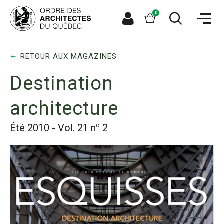
Aller
Aller
Ouvrir
directement
directement
Panier
0
la
à
au
naviga
la
contenu
Espace
Ouvrir
du
recherche
principal
le
membre
site
formulaire
de
RETOUR AUX MAGAZINES
recherche
Destination
architecture
o
Été 2010 - Vol. 21 n
2