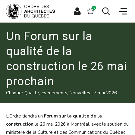
Aller
Aller
Ouvrir
directement
directement
Panier
0
la
à
au
naviga
la
contenu
Espace
Ouvrir
du
recherche
principal
le
membre
site
formulaire
de
Un Forum sur la
recherche
qualité de la
construction le 26 mai
prochain
Chantier Qualité, Événements, Nouvelles
|
7 mai 2026
L’Ordre tiendra un
Forum sur la qualité de la
construction
le 26 mai 2026 à Montréal, avec le soutien du
ministère de la Culture et des Communications du Québec.