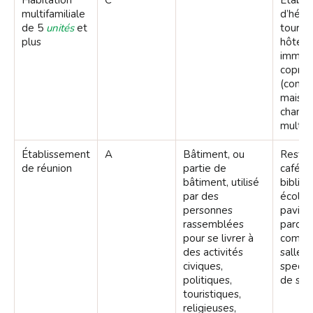
Habitation
C
Établi
multifamiliale
d’héb
de 5
unités
et
tourist
plus
hôtel, 
immeu
coprop
(condo
maison
chambr
multipl
Établissement
A
Bâtiment, ou
Restaur
de réunion
partie de
café,
bâtiment, utilisé
biblio
par des
école 
personnes
pavill
rassemblées
parc, s
pour se livrer à
commun
des activités
salle 
civiques,
spectac
politiques,
de spo
touristiques,
religieuses,