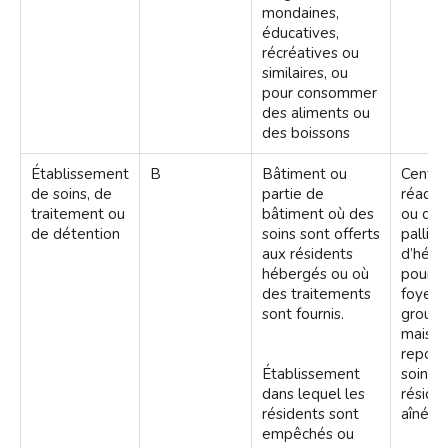
mondaines,
éducatives,
récréatives ou
similaires, ou
pour consommer
des aliments ou
des boissons
Établissement
B
Bâtiment ou
Centre
de soins, de
partie de
réadap
traitement ou
bâtiment où des
ou de 
de détention
soins sont offerts
palliat
aux résidents
d’héb
hébergés ou où
pour e
des traitements
foyers
sont fournis.
groupe,
maison
repos 
Établissement
soins,
dans lequel les
réside
résidents sont
aînés.
empêchés ou