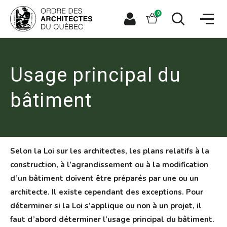
Aller
Aller
Ouvrir
directement
directement
Panier
0
la
à
au
naviga
la
contenu
Espace
Ouvrir
du
recherche
principal
le
membre
site
formulaire
de
recherche
Usage principal du
bâtiment
Selon la Loi sur les architectes, les plans relatifs à la
construction, à l’agrandissement ou à la modification
d’un bâtiment doivent être préparés par une ou un
architecte. Il existe cependant des exceptions. Pour
déterminer si la Loi s’applique ou non à un projet, il
faut d’abord déterminer l’usage principal du bâtiment.