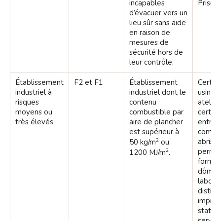
incapables
Prison.
d’évacuer vers un
lieu sûr sans aide
en raison de
mesures de
sécurité hors de
leur contrôle.
Établissement
F2 et F1
Établissement
Certai
industriel à
industriel dont le
usines,
risques
contenu
atelier
moyens ou
combustible par
certain
très élevés
aire de plancher
entrep
est supérieur à
compri
2
abris
50 kg/m
ou
perma
2
1200 MJ/m
.
forme
dôme),
laborat
distille
imprim
station
service