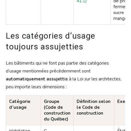
41.1)
de produ
ferme, c
sucre san
manger, e
Les catégories d’usage
toujours assujetties
Les bâtiments qui ne font pas partie des catégories
d’usage mentionnées précédemment sont
automatiquement assujettis
à la Loi sur les architectes,
peu importe leurs dimensions :
Catégorie
Groupe
Définition selon
Exemp
d’usage
(Code de
le Code de
construction
construction
du Québec)