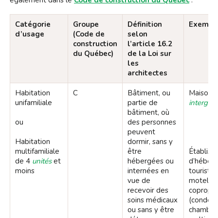
également dans le
Code de construction du Québec
:
Catégorie
Groupe
Définition
Exempl
d’usage
(Code de
selon
construction
l’article 16.2
du Québec)
de la Loi sur
les
architectes
Habitation
C
Bâtiment, ou
Maison,
unifamiliale
partie de
intergén
bâtiment, où
ou
des personnes
peuvent
Habitation
dormir, sans y
multifamiliale
être
Établis
de 4
unités
et
hébergées ou
d’héber
moins
internées en
touristiq
vue de
motel, 
recevoir des
copropri
soins médicaux
(condos)
ou sans y être
chambre