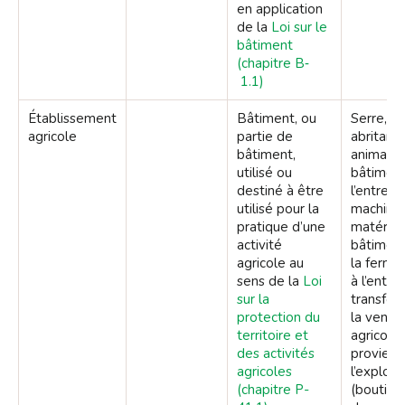
en application
de la
Loi sur le
bâtiment
(chapitre B‐
1.1)
Établissement
Bâtiment, ou
Serre, si
agricole
partie de
abritant 
bâtiment,
animaux,
utilisé ou
bâtiment
destiné à être
l’entrep
utilisé pour la
machines
pratique d’une
matériel 
activité
bâtiment
agricole au
la ferme
sens de la
Loi
à l’entre
sur la
transfor
protection du
la vente
territoire et
agricoles
des activités
provienn
agricoles
l’exploi
(chapitre P-
(boutiqu