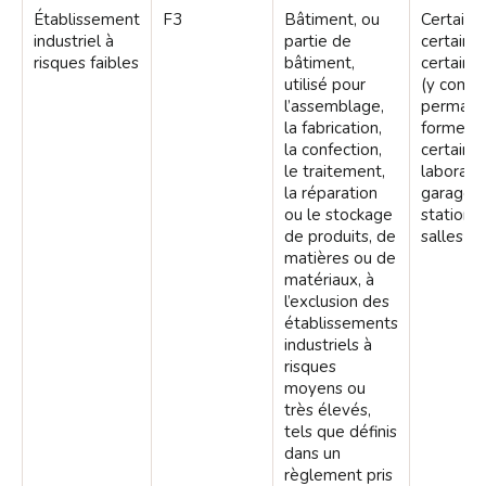
Établissement
F3
Bâtiment, ou
Certaines
industriel à
partie de
certains 
risques faibles
bâtiment,
certains
utilisé pour
(y compri
l’assemblage,
permane
la fabrication,
forme d
la confection,
certains
le traitement,
laboratoi
la réparation
garages
ou le stockage
stationn
de produits, de
salles d
matières ou de
matériaux, à
l’exclusion des
établissements
industriels à
risques
moyens ou
très élevés,
tels que définis
dans un
règlement pris