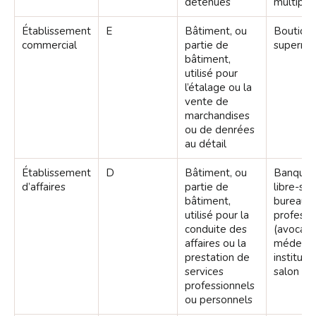
détenues
multiple
Établissement
E
Bâtiment, ou
Boutique
commercial
partie de
superma
bâtiment,
utilisé pour
l’étalage ou la
vente de
marchandises
ou de denrées
au détail
Établissement
D
Bâtiment, ou
Banque,
d’affaires
partie de
libre-ser
bâtiment,
bureau, 
utilisé pour la
professi
conduite des
(avocat, 
affaires ou la
médecin, 
prestation de
institut 
services
salon de 
professionnels
ou personnels