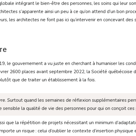
lobale intégrant le bien-être des personnes, les soins qui leur sont
chitectes s’apparente ainsi un peu à ce qu’on attend d’un bon proc
rs, les architectes ne font pas ici qu’intervenir en concevant des so
re
019, le gouvernement a vu juste en cherchant à humaniser les cond
 livrer 2600 places avant septembre 2022, la Société québécoise 
tôt que de traiter un établissement à la fois.
 œuvre. Surtout quand les semaines de réflexion supplémentaires p
 sensible la qualité de vie des personnes pour qui on conçoit ces 
ssi que la répétition de projets nécessitant un minimum d’adaptati
comporte un risque : celui d’oublier le contexte d’insertion physiq