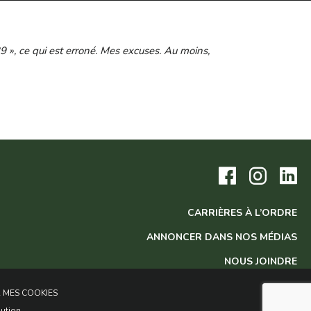
 », ce qui est erroné. Mes excuses. Au moins,
Visitez
Visitez
Vis
notre
notre
no
page
page
pa
Facebook.
Instagram
Lin
CARRIÈRES À L’ORDRE
ANNONCER DANS NOS MÉDIAS
NOUS JOINDRE
 MES COOKIES
lution