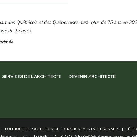
quart des Québécois et des Québécoises aura plus de 75 ans en 2029
unir de 12 ans !
mprimée.
SERVICES DE L’ARCHITECTE
DEVENIR ARCHITECTE
POLITIQUE DE PROTECTION DES RENSEIGNEMENTS PERSONNELS
GÉRER
re des architectes du Québec.
TOUS DROITS RÉSERVÉS
. Agence web
Vortex So