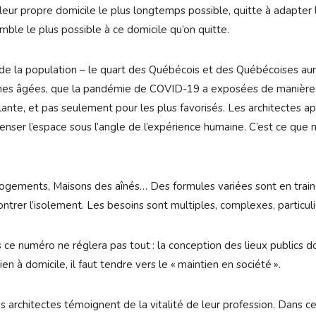
 leur propre domicile le plus longtemps possible, quitte à adapter 
mble le plus possible à ce domicile qu’on quitte.
e la population – le quart des Québécois et des Québécoises aura
nes âgées, que la pandémie de COVID-19 a exposées de manière cr
ulante, et pas seulement pour les plus favorisés. Les architectes a
nser l’espace sous l’angle de l’expérience humaine. C’est ce que 
logements, Maisons des aînés… Des formules variées sont en train
ntrer l’isolement. Les besoins sont multiples, complexes, particulie
ce numéro ne réglera pas tout : la conception des lieux publics doi
en à domicile, il faut tendre vers le « maintien en société ».
s architectes témoignent de la vitalité de leur profession. Dans ce