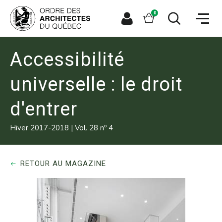
Aller
Aller
Ouvrir
directement
directement
Panier
0
la
à
au
naviga
la
contenu
Espace
Ouvrir
du
recherche
principal
le
membre
site
formulaire
de
Accessibilité
recherche
universelle : le droit
d'entrer
o
Hiver 2017-2018
|
Vol. 28 n
4
RETOUR AU MAGAZINE