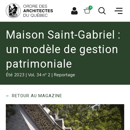
Aller
Aller
Ouvrir
directement
directement
Panier
0
la
à
au
naviga
la
contenu
Espace
Ouvrir
du
recherche
principal
le
membre
site
formulaire
de
Maison Saint-Gabriel :
recherche
un modèle de gestion
patrimoniale
o
Été 2023
|
Vol. 34 n
2
|
Reportage
RETOUR AU MAGAZINE