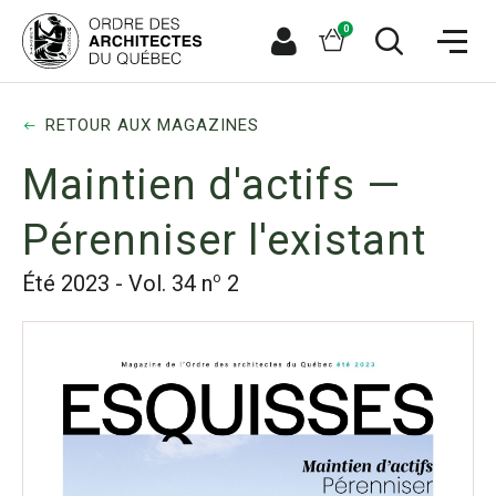
Aller
Aller
Ouvrir
directement
directement
Panier
0
la
à
au
naviga
la
contenu
Espace
Ouvrir
du
recherche
principal
le
membre
site
formulaire
de
RETOUR AUX MAGAZINES
recherche
Maintien d'actifs —
Pérenniser l'existant
o
Été 2023 - Vol. 34 n
2