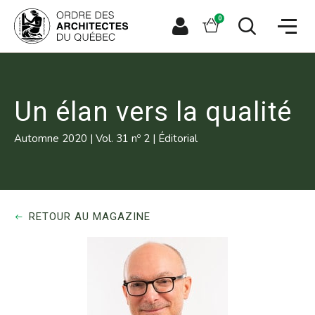
Aller
Aller
Ouvrir
directement
directement
Panier
0
la
à
au
naviga
la
contenu
Espace
Ouvrir
du
recherche
principal
le
membre
site
formulaire
de
recherche
Un élan vers la qualité
o
Automne 2020
|
Vol. 31 n
2
|
Éditorial
RETOUR AU MAGAZINE