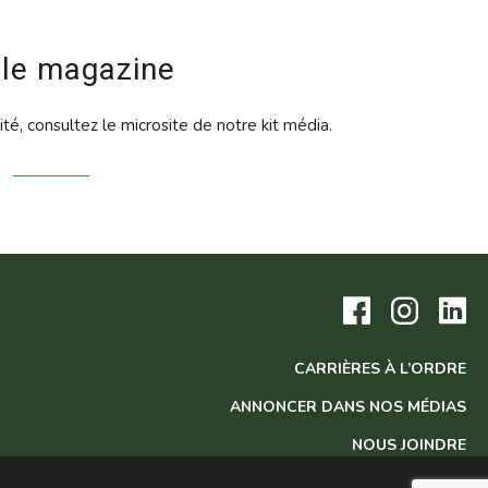
 le magazine
lité, consultez le microsite de notre kit média.
Visitez
Visitez
Vis
notre
notre
no
page
page
pa
Facebook.
Instagram
Lin
CARRIÈRES À L’ORDRE
ANNONCER DANS NOS MÉDIAS
NOUS JOINDRE