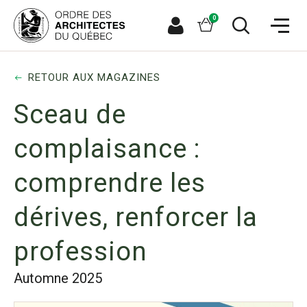
Aller
Aller
Ouvrir
directement
directement
Panier
0
la
à
au
naviga
la
contenu
Espace
Ouvrir
du
recherche
principal
le
membre
site
formulaire
de
RETOUR AUX MAGAZINES
recherche
Sceau de
complaisance :
comprendre les
dérives, renforcer la
profession
Automne 2025