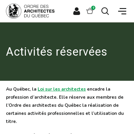
Aller
Aller
Ouvrir
directement
directement
Panier
0
la
à
au
naviga
la
contenu
Espace
Ouvrir
du
recherche
principal
le
membre
site
formulaire
de
recherche
Activités réservées
Au Québec, la
Loi sur les architectes
encadre la
profession d’architecte. Elle réserve aux membres de
l’Ordre des architectes du Québec la réalisation de
certaines activités professionnelles et l’utilisation du
titre.